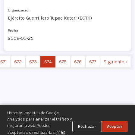
Organización
Ejército Guerrillero Tupac Katari (EGTK)
Fecha
2006-03-25
671
672
673
674
675
676
677
Siguiente ›
Usamos cookies de Google
Analytics para analizar el tráfico y
mejorar la web. Puedes
Rechazar
Aceptar
Centro de Documentación de los
Más
aceptarlas o rechazarlas.
Movimientos Armados©