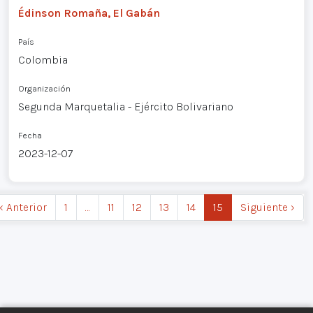
Édinson Romaña, El Gabán
País
Colombia
Organización
Segunda Marquetalia - Ejército Bolivariano
Fecha
2023-12-07
‹ Anterior
1
…
11
12
13
14
15
Siguiente ›