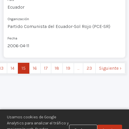
Ecuador
Organización
Partido Comunista del Ecuador-Sol Rojo (PCE-SR)
Fecha
2006-04-11
13
14
15
16
17
18
19
…
23
Siguiente ›
Usamos cookies de Google
Analytics para analizar el tráfico y