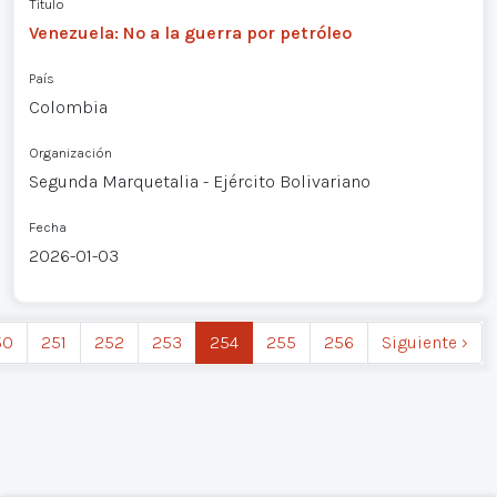
Título
Venezuela: No a la guerra por petróleo
País
Colombia
Organización
Segunda Marquetalia - Ejército Bolivariano
Fecha
2026-01-03
50
251
252
253
254
255
256
Siguiente ›