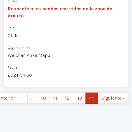
Título
Respecto a los hechos ocurridos en la zona de
Arauco
País
Chile
Organización
Weichan Auka Mapu
Fecha
2024-04-30
Anterior
1
…
40
41
42
43
44
Siguiente ›