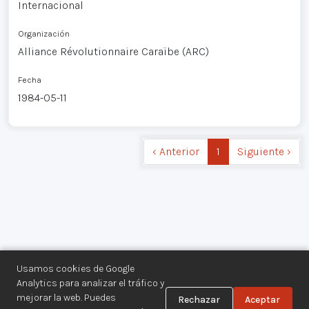
Internacional
Organización
Alliance Révolutionnaire Caraïbe (ARC)
Fecha
1984-05-11
‹ Anterior
1
Siguiente ›
Usamos cookies de Google
Analytics para analizar el tráfico y
mejorar la web. Puedes
Rechazar
Aceptar
Centro de Documentación de los