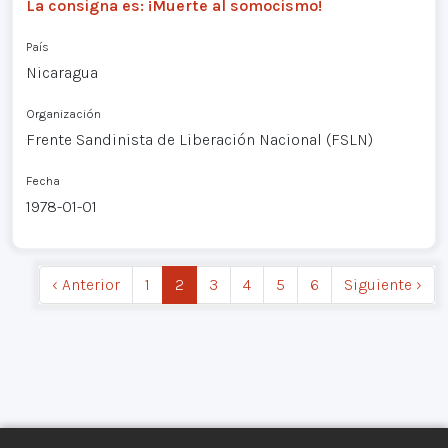
La consigna es: ¡Muerte al somocismo!
País
Nicaragua
Organización
Frente Sandinista de Liberación Nacional (FSLN)
Fecha
1978-01-01
‹ Anterior
1
2
3
4
5
6
Siguiente ›