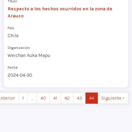
Título
Respecto a los hechos ocurridos en la zona de
Arauco
País
Chile
Organización
Weichan Auka Mapu
Fecha
2024-04-30
Anterior
1
…
40
41
42
43
44
Siguiente ›