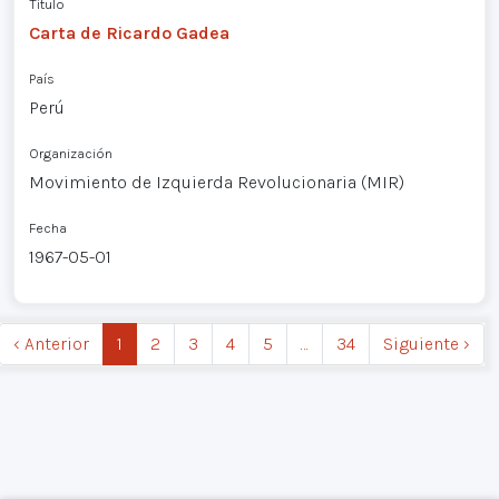
Título
Carta de Ricardo Gadea
País
Perú
Organización
Movimiento de Izquierda Revolucionaria (MIR)
Fecha
1967-05-01
‹ Anterior
1
2
3
4
5
…
34
Siguiente ›