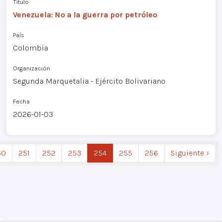
Título
Venezuela: No a la guerra por petróleo
País
Colombia
Organización
Segunda Marquetalia - Ejército Bolivariano
Fecha
2026-01-03
50
251
252
253
254
255
256
Siguiente ›