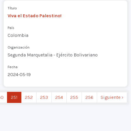
Título
Viva el Estado Palestino!
País
Colombia
Organización
Segunda Marquetalia - Ejército Bolivariano
Fecha
2024-05-19
50
251
252
253
254
255
256
Siguiente ›