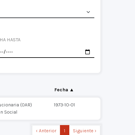
HA HASTA
Fecha ▲
ucionaria (OAR)
1973-10-01
ón Social
‹ Anterior
1
Siguiente ›