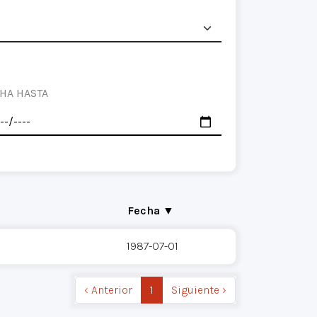
HA HASTA
Fecha ▼
1987-07-01
‹ Anterior
1
Siguiente ›