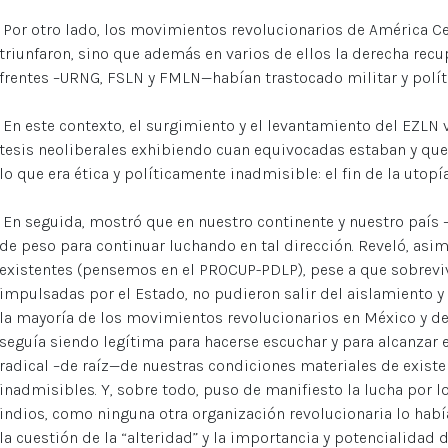
Por otro lado, los movimientos revolucionarios de América Ce
triunfaron, sino que además en varios de ellos la derecha recu
frentes –URNG, FSLN y FMLN—habían trastocado militar y polí
En este contexto, el surgimiento y el levantamiento del EZLN vi
tesis neoliberales exhibiendo cuan equivocadas estaban y que 
lo que era ética y políticamente inadmisible: el fin de la utopía
En seguida, mostró que en nuestro continente y nuestro país –
de peso para continuar luchando en tal dirección. Reveló, asi
existentes (pensemos en el PROCUP-PDLP), pese a que sobreviv
impulsadas por el Estado, no pudieron salir del aislamiento 
la mayoría de los movimientos revolucionarios en México y de
seguía siendo legítima para hacerse escuchar y para alcanzar 
radical –de raíz—de nuestras condiciones materiales de existen
inadmisibles. Y, sobre todo, puso de manifiesto la lucha por l
indios, como ninguna otra organización revolucionaria lo ha
la cuestión de la “alteridad” y la importancia y potencialidad 