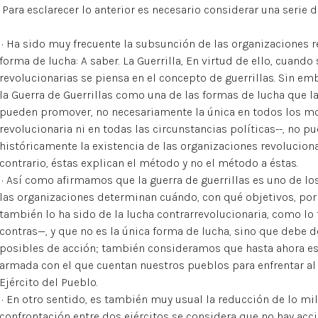
Para esclarecer lo anterior es necesario considerar una serie
· Ha sido muy frecuente la subsunción de las organizaciones re
forma de lucha: A saber. La Guerrilla, En virtud de ello, cuando
revolucionarias se piensa en el concepto de guerrillas. Sin emb
la Guerra de Guerrillas como una de las formas de lucha que l
pueden promover, no necesariamente la única en todos los mo
revolucionaria ni en todas las circunstancias políticas--, no 
históricamente la existencia de las organizaciones revolucionar
contrario, éstas explican el método y no el método a éstas.
· Así como afirmamos que la guerra de guerrillas es uno de l
las organizaciones determinan cuándo, con qué objetivos, por
también lo ha sido de la lucha contrarrevolucionaria, como lo 
contras—, y que no es la única forma de lucha, sino que debe 
posibles de acción; también consideramos que hasta ahora es 
armada con el que cuentan nuestros pueblos para enfrentar al 
Ejército del Pueblo.
· En otro sentido, es también muy usual la reducción de lo mil
confrontación entre dos ejércitos se considera que no hay acc