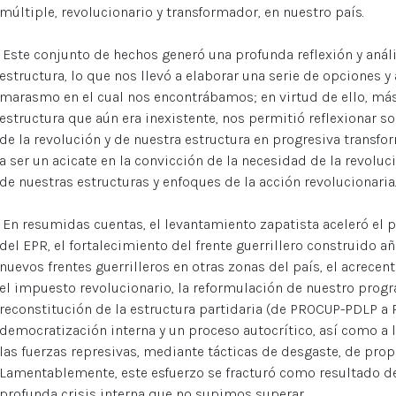
múltiple, revolucionario y transformador, en nuestro país.
Este conjunto de hechos generó una profunda reflexión y análisi
estructura, lo que nos llevó a elaborar una serie de opciones y 
marasmo en el cual nos encontrábamos; en virtud de ello, má
estructura que aún era inexistente, nos permitió reflexionar so
de la revolución y de nuestra estructura en progresiva transfo
a ser un acicate en la convicción de la necesidad de la revoluc
de nuestras estructuras y enfoques de la acción revolucionaria
En resumidas cuentas, el levantamiento zapatista aceleró el p
del EPR, el fortalecimiento del frente guerrillero construido añ
nuevos frentes guerrilleros en otras zonas del país, el acrec
el impuesto revolucionario, la reformulación de nuestro progra
reconstitución de la estructura partidaria (de PROCUP-PDLP a P
democratización interna y un proceso autocrítico, así como a 
las fuerzas represivas, mediante tácticas de desgaste, de pr
Lamentablemente, este esfuerzo se fracturó como resultado d
profunda crisis interna que no supimos superar.