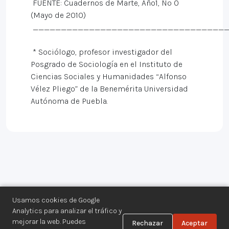
FUENTE: Cuadernos de Marte, Año1, Nº 0
(Mayo de 2010)
___________________________________
* Sociólogo, profesor investigador del
Posgrado de Sociología en el Instituto de
Ciencias Sociales y Humanidades “Alfonso
Vélez Pliego” de la Benemérita Universidad
Autónoma de Puebla.
Usamos cookies de Google
Analytics para analizar el tráfico y
mejorar la web. Puedes
Rechazar
Aceptar
Centro de Documentación de los