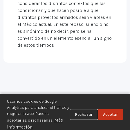
considerar los distintos contextos que las
condicionan y que hacen posible a que
distintos proyectos armados sean viables en
el México actual. En este repaso, silencio no
es sinónimo de no decir, pero se ha
convertido en un elemento esencial, un signo
de estos tiempos.
Usamos cookies de Google
Analytics para analizar el tráfico y
mejorar la web. Puedes
Rechazar
Aceptar
Centro de Documentación de los
Más
aceptarlas o rechazarlas.
Movimientos Armados©
información
Aviso legal
·
Privacidad
·
Gestionar cookies