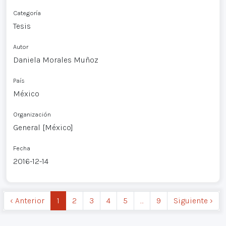
Categoría
Tesis
Autor
Daniela Morales Muñoz
País
México
Organización
General [México]
Fecha
2016-12-14
‹ Anterior
1
2
3
4
5
…
9
Siguiente ›