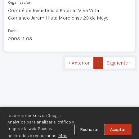
Organización
Comité de Resistencia Popular 'Viva Villa'
Comando Jaramillista Morelense 23 de Mayo
Fecha
2005-11-03
‹ Anterior
1
Siguiente ›
Usamos cookies de Google
Analytics para analizar el tráfico y
mejorar la web. Puedes
Rechazar
Aceptar
Centro de Documentación de los
Más
aceptarlas o rechazarlas.
Movimientos Armados©