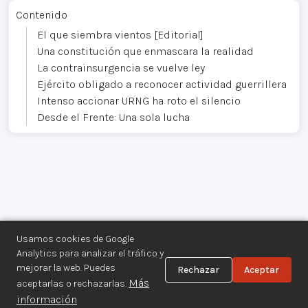
Contenido
El que siembra vientos [Editorial]
Una constitución que enmascara la realidad
La contrainsurgencia se vuelve ley
Ejército obligado a reconocer actividad guerrillera
Intenso accionar URNG ha roto el silencio
Desde el Frente: Una sola lucha
Usamos cookies de Google
Analytics para analizar el tráfico y
mejorar la web. Puedes
Rechazar
Aceptar
Centro de Documentación de los
Más
aceptarlas o rechazarlas.
Movimientos Armados©
información
Aviso legal
·
Privacidad
·
Gestionar cookies