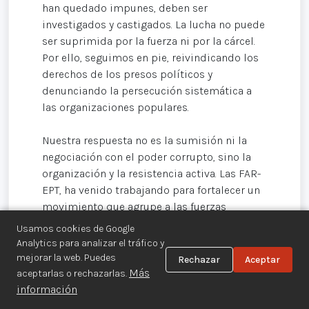
han quedado impunes, deben ser
investigados y castigados. La lucha no puede
ser suprimida por la fuerza ni por la cárcel.
Por ello, seguimos en pie, reivindicando los
derechos de los presos políticos y
denunciando la persecución sistemática a
las organizaciones populares.
Nuestra respuesta no es la sumisión ni la
negociación con el poder corrupto, sino la
organización y la resistencia activa. Las FAR-
EPT, ha venido trabajando para fortalecer un
movimiento que agrupe a las fuerzas
revolucionarias y populares bajo un solo
Usamos cookies de Google
objetivo: la liberación del pueblo peruano y
Analytics para analizar el tráfico y
la construcción de una sociedad justa y
mejorar la web. Puedes
Rechazar
Aceptar
equitativa. Hemos propuesto y seguimos
Más
aceptarlas o rechazarlas.
promoviendo la unidad continental
información
revolucionaria, entendiendo que la lucha no