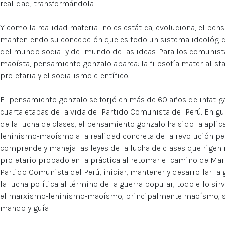
realidad, transformándola.
Y como la realidad material no es estática, evoluciona, el pe
manteniendo su concepción que es todo un sistema ideológi
del mundo social y del mundo de las ideas. Para los comunista
maoísta, pensamiento gonzalo abarca: la filosofía materialista
proletaria y el socialismo científico.
El pensamiento gonzalo se forjó en más de 60 años de infatiga
cuarta etapas de la vida del Partido Comunista del Perú. En gu
de la lucha de clases, el pensamiento gonzalo ha sido la apli
leninismo-maoísmo a la realidad concreta de la revolución p
comprende y maneja las leyes de la lucha de clases que rigen
proletario probado en la práctica al retomar el camino de Mariá
Partido Comunista del Perú, iniciar, mantener y desarrollar la 
la lucha política al término de la guerra popular, todo ello si
el marxismo-leninismo-maoísmo, principalmente maoísmo, sea e
mando y guía.