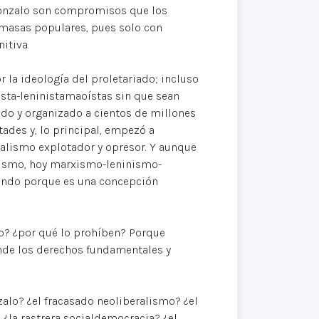
gonzalo son compromisos que los
masas populares, pues solo con
itiva.
 la ideología del proletariado; incluso
sta-leninistamaoístas sin que sean
do y organizado a cientos de millones
ades y, lo principal, empezó a
talismo explotador y opresor. Y aunque
xismo, hoy marxismo-leninismo-
ando porque es una concepción
o? ¿por qué lo prohíben? Porque
ende los derechos fundamentales y
lo? ¿el fracasado neoliberalismo? ¿el
¿la rastrera socialdemocracia? ¿el