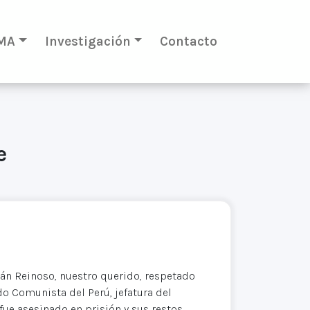
MA
Investigación
Contacto
e
án Reinoso, nuestro querido, respetado
o Comunista del Perú, jefatura del
fue asesinado en prisión y sus restos