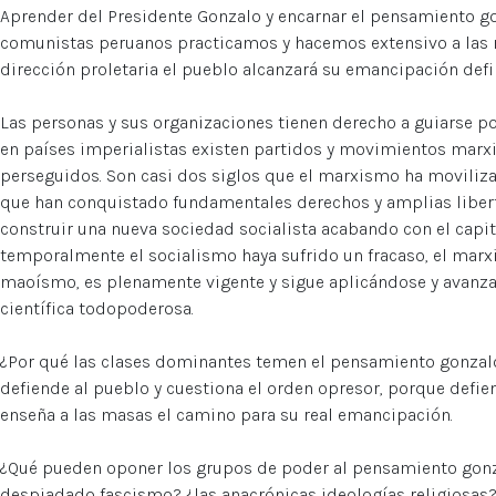
Aprender del Presidente Gonzalo y encarnar el pensamiento 
comunistas peruanos practicamos y hacemos extensivo a las 
dirección proletaria el pueblo alcanzará su emancipación defin
Las personas y sus organizaciones tienen derecho a guiarse por
en países imperialistas existen partidos y movimientos marxi
perseguidos. Son casi dos siglos que el marxismo ha moviliza
que han conquistado fundamentales derechos y amplias libert
construir una nueva sociedad socialista acabando con el capi
temporalmente el socialismo haya sufrido un fracaso, el mar
maoísmo, es plenamente vigente y sigue aplicándose y avanz
científica todopoderosa.
¿Por qué las clases dominantes temen el pensamiento gonzal
defiende al pueblo y cuestiona el orden opresor, porque defi
enseña a las masas el camino para su real emancipación.
¿Qué pueden oponer los grupos de poder al pensamiento gonza
despiadado fascismo? ¿las anacrónicas ideologías religiosas? 