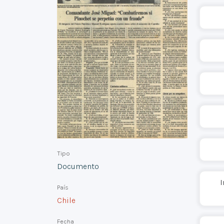
Tipo
Documento
I
País
Chile
Fecha