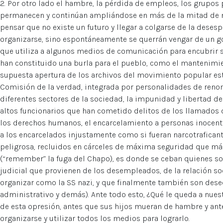
2. Por otro lado el hambre, la pérdida de empleos, los grupos p
permanecen y continúan ampliándose en más de la mitad de nu
pensar que no existe un futuro y llegar a colgarse de la dese
organizarse, sino espontáneamente se querrán vengar de un go
que utiliza a algunos medios de comunicación para encubrir
han constituido una burla para el pueblo, como el mantenimie
supuesta apertura de los archivos del movimiento popular estu
Comisión de la verdad, integrada por personalidades de reno
diferentes sectores de la sociedad, la impunidad y libertad d
altos funcionarios que han cometido delitos de los llamados de
los derechos humanos, el encarcelamiento a personas inocentes
a los encarcelados injustamente como si fueran narcotrafica
peligrosa, recluidos en cárceles de máxima seguridad que m
(“remember” la fuga del Chapo), es donde se ceban quienes son
judicial que provienen de los desempleados, de la relación soc
organizar como la SS nazi, y que finalmente también son dese
administrativo y demás). Ante todo esto, ¿Qué le queda a nues
de esta opresión, antes que sus hijos mueran de hambre y ant
organizarse y utilizar todos los medios para lograrlo.