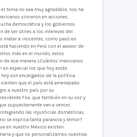
e el tema no sea muy agradable, nos ha
ericanos sirvieron en acciones
 lucha democrática y los gobiernos
 de ser útiles a los intereses del
s matar a inocentes, como pasó en
stá haciendo en Perú con el asesor de
 otros más en el mundo, estos
smo de esa manera. ¿Cuántos mexicanos
 en especial los que hoy están
 hoy son encargados de la política
s sienten que el país está amenazado
gro a nuestro país por su
residente Fox, que también en su voz y
 que supuestamente van a vencer,
protegiendo las injusticias domésticas,
ómo se explica tanta paranoia y temor?
que en nuestro México existen
naria y que no personalizamos nuestras