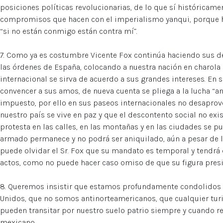
posiciones políticas revolucionarias, de lo que sí históricam
compromisos que hacen con el imperialismo yanqui, porque h
“si no están conmigo están contra mí”.
7. Como ya es costumbre Vicente Fox continúa haciendo sus de
las órdenes de España, colocando a nuestra nación en charola 
internacional se sirva de acuerdo a sus grandes intereses. En s
convencer a sus amos, de nueva cuenta se pliega a la lucha “an
impuesto, por ello en sus paseos internacionales no desaprov
nuestro país se vive en paz y que el descontento social no exi
protesta en las calles, en las montañas y en las ciudades se 
armado permanece y no podrá ser aniquilado, aún a pesar de 
puede olvidar el Sr. Fox que su mandato es temporal y tendrá 
actos, como no puede hacer caso omiso de que su figura pres
8. Queremos insistir que estamos profundamente condolidos p
Unidos, que no somos antinorteamericanos, que cualquier turi
pueden transitar por nuestro suelo patrio siempre y cuando r
mexicano.