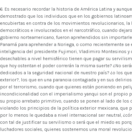
6. Es necesario recordar la historia de América Latina y aunqu
demostrado que los individuos que en los gobiernos latinoam
encubiertas en contra de los movimientos revolucionarios, la
democráticos e involucrados en el narcotráfico, cuando dejaron
gobierno norteamericano, fueron aprehendidos sin importarle
Panamá para aprehender a Noriega, o como recientemente se e
inteligencia del presidente Fujimori, Vladimiro Montesinos y
desechables a nivel hemisférico tienen que pagar su servili
que hoy ostentan el poder correrán la misma suerte? ¿No serán
dedicados a la seguridad nacional de nuestro país? ¿o los que
exterior?, los que en una paranoia contagiada y en sus delirio
por el terrorismo, cuando que quienes están poniendo en peli
incondicionalidad con el imperialismo yanqui son el propio p
su propio arrebato primitivo, cuando se ponen al lado de los
violando los principios de la política exterior mexicana, que 
por lo menos le quedaba a nivel internacional ser neutral, ¿c
con tal de justificar su servilismo o será que el miedo es por
luchadores sociales, quienes sostenemos una moral revolucio