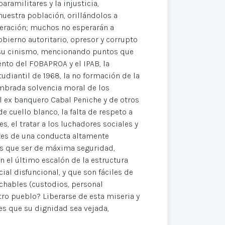
aramilitares y la injusticia,
estra población, orillándolos a
speración; muchos no esperarán a
bierno autoritario, opresor y corrupto
 su cinismo, mencionando puntos que
nto del FOBAPROA y el IPAB, la
diantil de 1968, la no formación de la
mbrada solvencia moral de los
el ex banquero Cabal Peniche y de otros
 cuello blanco, la falta de respeto a
, el tratar a los luchadores sociales y
ntes de una conducta altamente
ás que ser de máxima seguridad,
 el último escalón de la estructura
ial disfuncional, y que son fáciles de
chables (custodios, personal
tro pueblo? Liberarse de esta miseria y
es que su dignidad sea vejada,