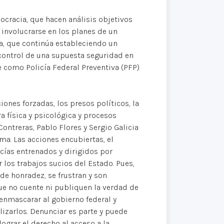
ocracia, que hacen análisis objetivos
involucrarse en los planes de un
ra, que continúa estableciendo un
 control de una supuesta seguridad en
como Policía Federal Preventiva (PFP)
iones forzadas, los presos políticos, la
a física y psicológica y procesos
ntreras, Pablo Flores y Sergio Galicia
ma. Las acciones encubiertas, el
icías entrenados y dirigidos por
r los trabajos sucios del Estado. Pues,
de honradez, se frustran y son
ue no cuente ni publiquen la verdad de
senmascarar al gobierno federal y
izarlos. Denunciar es parte y puede
ograr el derecho al acceso a la