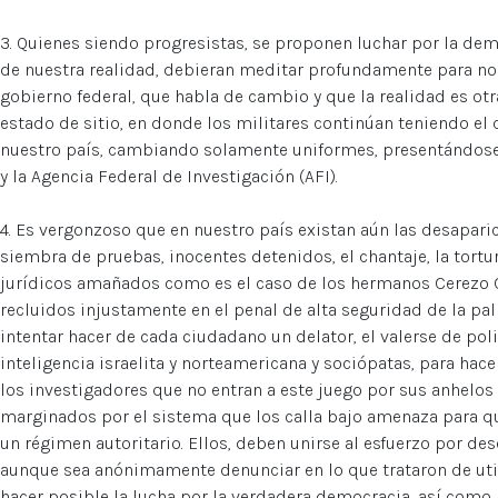
3. Quienes siendo progresistas, se proponen luchar por la dem
de nuestra realidad, debieran meditar profundamente para no 
gobierno federal, que habla de cambio y que la realidad es ot
estado de sitio, en donde los militares continúan teniendo el
nuestro país, cambiando solamente uniformes, presentándose 
y la Agencia Federal de Investigación (AFI).
4. Es vergonzoso que en nuestro país existan aún las desaparic
siembra de pruebas, inocentes detenidos, el chantaje, la tortur
jurídicos amañados como es el caso de los hermanos Cerezo Co
recluidos injustamente en el penal de alta seguridad de la pal
intentar hacer de cada ciudadano un delator, el valerse de pol
inteligencia israelita y norteamericana y sociópatas, para hace
los investigadores que no entran a este juego por sus anhelos 
marginados por el sistema que los calla bajo amenaza para q
un régimen autoritario. Ellos, deben unirse al esfuerzo por de
aunque sea anónimamente denunciar en lo que trataron de util
hacer posible la lucha por la verdadera democracia, así como l