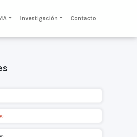
MA
Investigación
Contacto
es
no
no