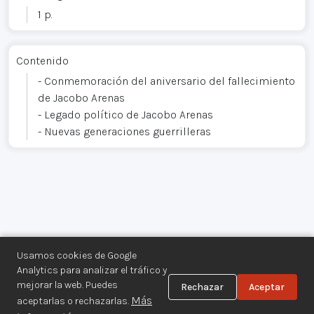
1 p.
Contenido
- Conmemoración del aniversario del fallecimiento
de Jacobo Arenas
- Legado político de Jacobo Arenas
- Nuevas generaciones guerrilleras
Usamos cookies de Google
Analytics para analizar el tráfico y
mejorar la web. Puedes
Rechazar
Aceptar
Centro de Documentación de los
Más
aceptarlas o rechazarlas.
Movimientos Armados©