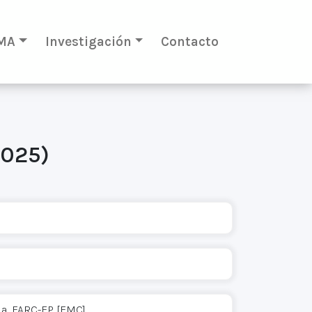
MA
Investigación
Contacto
2025)
la, FARC-EP [EMC]