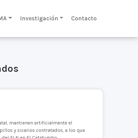
MA
Investigación
Contacto
ados
atal, mantienen artificialmente el
illos y sicarios contratados, a los que
s del ELN en El Catatumbo.