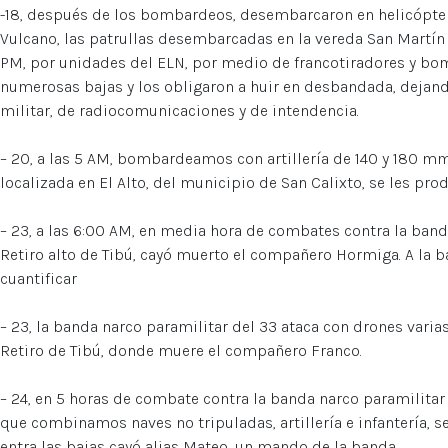
-18, después de los bombardeos, desembarcaron en helicóptero
Vulcano, las patrullas desembarcadas en la vereda San Martín d
PM, por unidades del ELN, por medio de francotiradores y bo
numerosas bajas y los obligaron a huir en desbandada, deja
militar, de radiocomunicaciones y de intendencia.
– 20, a las 5 AM, bombardeamos con artillería de 140 y 180 mms,
localizada en El Alto, del municipio de San Calixto, se les prod
– 23, a las 6:00 AM, en media hora de combates contra la banda
Retiro alto de Tibú, cayó muerto el compañero Hormiga. A la b
cuantificar
– 23, la banda narco paramilitar del 33 ataca con drones varia
Retiro de Tibú, donde muere el compañero Franco.
– 24, en 5 horas de combate contra la banda narco paramilitar d
que combinamos naves no tripuladas, artillería e infantería, se
entra las bajas cayó alias Mateo, un mando de la banda.