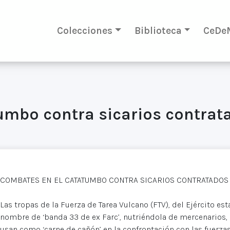
Colecciones
Biblioteca
CeDe
umbo contra sicarios contrat
COMBATES EN EL CATATUMBO CONTRA SICARIOS CONTRATADOS
Las tropas de la Fuerza de Tarea Vulcano (FTV), del Ejército est
nombre de ‘banda 33 de ex Farc’, nutriéndola de mercenarios, p
usan como ‘carne de cañón’ en la confrontación con las fuerza