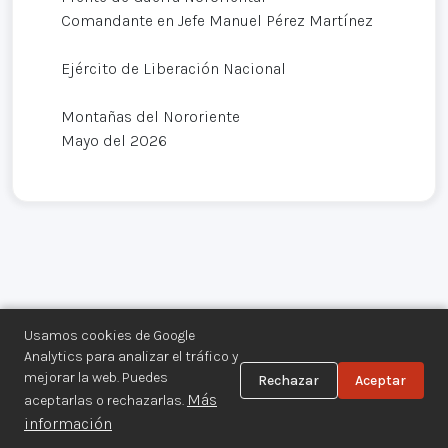
Comandante en Jefe Manuel Pérez Martínez
Ejército de Liberación Nacional
Montañas del Nororiente
Mayo del 2026
Usamos cookies de Google
Analytics para analizar el tráfico y
mejorar la web. Puedes
Rechazar
Aceptar
Centro de Documentación de los
Más
aceptarlas o rechazarlas.
Movimientos Armados©
información
Aviso legal
·
Privacidad
·
Gestionar cookies