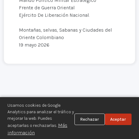
Mando Político Militar Estratégico
Frente de Guerra Oriental
Ejército De Liberación Nacional.
Montañas, selvas, Sabanas y Ciudades del
Oriente Colombiano
19 mayo 2026
Usamos cookies de Google
Analytics para analizar el tráfico y
mejorar la web. Puedes
Rechazar
Aceptar
Centro de Documentación de los
Más
aceptarlas o rechazarlas.
Movimientos Armados©
información
Aviso legal
·
Privacidad
·
Gestionar cookies