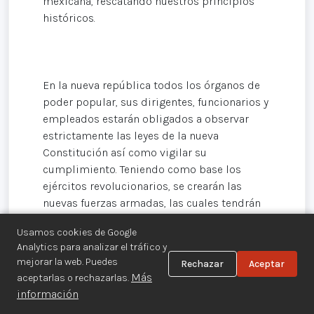
mexicana, rescatando nuestros principios
históricos.
En la nueva república todos los órganos de
poder popular, sus dirigentes, funcionarios y
empleados estarán obligados a observar
estrictamente las leyes de la nueva
Constitución así como vigilar su
cumplimiento. Teniendo como base los
ejércitos revolucionarios, se crearán las
nuevas fuerzas armadas, las cuales tendrán
un carácter popular y estarán también
Usamos cookies de Google
apegadas a las leyes establecidas en la nueva
Analytics para analizar el tráfico y
Constitución.
mejorar la web. Puedes
Rechazar
Aceptar
Más
aceptarlas o rechazarlas.
información