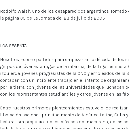
Rodolfo Walsh, uno de los desaparecidos argentinos. Tomado d
la página 30 de La Jornada del 28 de julio de 2005.
LOS SESENTA
Nosotros, –como partido– para empezar en la década de los s
grupos de jóvenes, amigos de la infancia, de la Liga Leninista
izquierda, jóvenes progresistas de la CNC y empleados de la S
contaban con un incipiente trabajo en el intento de organizar
por la tierra, con jóvenes de las universidades que luchaban 
con los representantes estudiantiles y otros jóvenes en las fáb
Entre nuestros primeros planteamientos estuvo el de realizar 
liberación nacional, principalmente de América Latina, Cuba y
lectura –sin prejuicio– de los clásicos del marxismo, de las c
toda la literatura que pudiéramos conseguir, lo que nos era dif