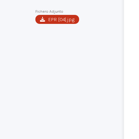
Fichero Adjunto
EPR [04].jpg