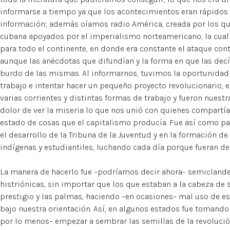
informarse a tiempo ya que los acontecimientos eran rápidos
información; además oíamos radio América, creada por los qu
cubana apoyados por el imperialismo norteamericano, la cual 
para todo el continente, en donde era constante el ataque con
aunque las anécdotas que difundían y la forma en que las decí
burdo de las mismas. Al informarnos, tuvimos la oportunidad 
trabajo e intentar hacer un pequeño proyecto revolucionario,
varias corrientes y distintas formas de trabajo y fueron nuestr
dolor de ver la miseria lo que nos unió con quienes compart
estado de cosas que el capitalismo producía. Fue así como p
el desarrollo de la Tribuna de la Juventud y en la formación 
indígenas y estudiantiles, luchando cada día porque fueran d
La manera de hacerlo fue –podríamos decir ahora– semiclandes
histriónicas, sin importar que los que estaban a la cabeza de 
prestigio y las palmas, haciendo –en ocasiones– mal uso de es
bajo nuestra orientación. Así, en algunos estados fue tomando
por lo menos– empezar a sembrar las semillas de la revolució