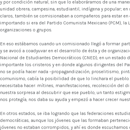
y por condición natural, sin que lo elaboráramos de una mane
unidad obrera, campesina, estudiantil, indígena y popular; en n
claros, también se comisionaban a compañeros para estar en 
importando si era del Partido Comunista Mexicano (PCM), la L
organizaciones o grupos.
En eso estábamos cuando un comisionado llegó a formar part
y se avocó a coadyuvar en el desarrollo de ésta y de organizac
Nacional de Estudiantes Democráticos (CNED), en un estado 
importante los cristeros y en donde algunos dirigentes del 
no se podía hacer nada –propagandización, proselitismo, pint
comunismo, cabía la posibilidad de que lo linchara el pueblo.
necesitaba hacer: mítines, manifestaciones, recolección del d
nuestra sorpresa al descubrir que ese pueblo, un tanto estigm
nos protegía, nos daba su ayuda y empezó a hacer crecer nuest
En otros estados, se iba logrando que las federaciones estudi
democráticas, aunque los jóvenes que las formaban pertenecie
jóvenes no estaban corrompidos, y ahí es donde escuchamos 