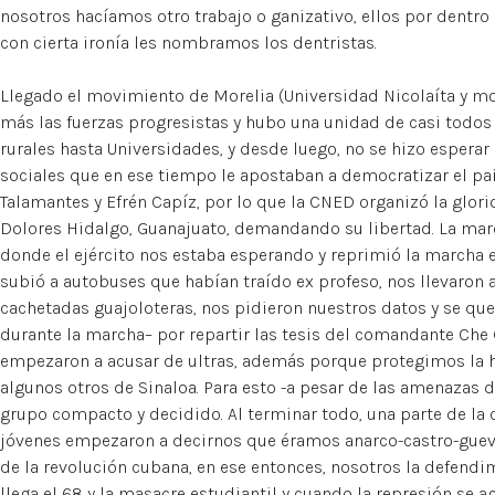
nosotros hacíamos otro trabajo o ganizativo, ellos por dentro 
con cierta ironía les nombramos los dentristas.
Llegado el movimiento de Morelia (Universidad Nicolaíta y mo
más las fuerzas progresistas y hubo una unidad de casi todos
rurales hasta Universidades, y desde luego, no se hizo esperar 
sociales que en ese tiempo le apostaban a democratizar el pa
Talamantes y Efrén Capíz, por lo que la CNED organizó la glori
Dolores Hidalgo, Guanajuato, demandando su libertad. La marc
donde el ejército nos estaba esperando y reprimió la marcha 
subió a autobuses que habían traído ex profeso, nos llevaron a
cachetadas guajoloteras, nos pidieron nuestros datos y se que
durante la marcha– por repartir las tesis del comandante Che 
empezaron a acusar de ultras, además porque protegimos la 
algunos otros de Sinaloa. Para esto -a pesar de las amenazas d
grupo compacto y decidido. Al terminar todo, una parte de la 
jóvenes empezaron a decirnos que éramos anarco-castro-guevar
de la revolución cubana, en ese entonces, nosotros la defen
llega el 68 y la masacre estudiantil y cuando la represión se