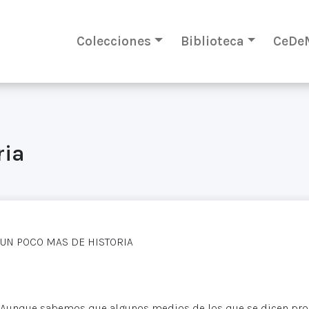
Colecciones
Biblioteca
CeDe
ria
UN POCO MAS DE HISTORIA
Aunque sabemos que algunos medios de los que se dicen progr