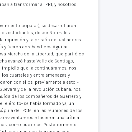
iban a transformar al PRI, y nosotros
vimiento popular), se desarrollaron
 los estudiantes, desde Normales
la represión y la prisión de luchadores
ís y fueron aprehendidos Aguilar
osa Marcha de la Libertad, que partió de
ha avanzó hasta Valle de Santiago,
e impidió que la continuáramos, nos
 los cuarteles y entre amenazas y
daron con ellos, previamente a esto –
Guevara y de la revolución cubana, nos
huída de los compañeros de Guerrero y
el ejército- se había formado ya, un
cúpula del PCM, en las reuniones de los
a-aventureros e hicieron una crítica
dimos, como pudimos. Posteriormente
 agudizaba, nos reorganizamos con