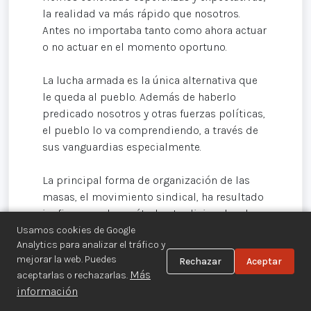
la realidad va más rápido que nosotros.
Antes no importaba tanto como ahora actuar
o no actuar en el momento oportuno.
La lucha armada es la única alternativa que
le queda al pueblo. Además de haberlo
predicado nosotros y otras fuerzas políticas,
el pueblo lo va comprendiendo, a través de
sus vanguardias especialmente.
La principal forma de organización de las
masas, el movimiento sindical, ha resultado
ineficaz, con los métodos tradicionales de
lucha, para enfrentar los nuevos tiempos
Usamos cookies de Google
Analytics para analizar el tráfico y
preñados de represión, las medidas
mejorar la web. Puedes
Rechazar
Aceptar
represivas de todo tipo, de mayor o menor
Más
aceptarlas o rechazarlas.
grado de violencia, según lo ha necesitado el
información
Gobierno. La "legalización" de la represión,