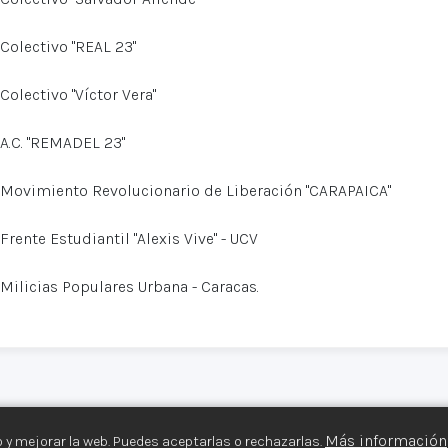
Colectivo "REAL 23"
Colectivo "Víctor Vera"
A.C. "REMADEL 23"
Movimiento Revolucionario de Liberación "CARAPAICA"
Frente Estudiantil "Alexis Vive" - UCV
Milicias Populares Urbana - Caracas.
Más información
 y mejorar la web. Puedes aceptarlas o rechazarlas.
s Armados©