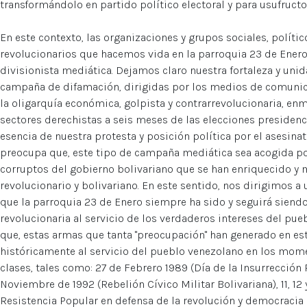
transformándolo en partido político electoral y para usufructo
En este contexto, las organizaciones y grupos sociales, político
revolucionarios que hacemos vida en la parroquia 23 de Ener
divisionista mediática. Dejamos claro nuestra fortaleza y unida
campaña de difamación, dirigidas por los medios de comunica
la oligarquía económica, golpista y contrarrevolucionaria, en
sectores derechistas a seis meses de las elecciones presidenc
esencia de nuestra protesta y posición política por el asesin
preocupa que, este tipo de campaña mediática sea acogida po
corruptos del gobierno bolivariano que se han enriquecido 
revolucionario y bolivariano. En este sentido, nos dirigimos a 
que la parroquia 23 de Enero siempre ha sido y seguirá siend
revolucionaria al servicio de los verdaderos intereses del pue
que, estas armas que tanta "preocupación" han generado en es
históricamente al servicio del pueblo venezolano en los mom
clases, tales como: 27 de Febrero 1989 (Día de la Insurrección 
Noviembre de 1992 (Rebelión Cívico Militar Bolivariana), 11, 12
Resistencia Popular en defensa de la revolución y democracia 