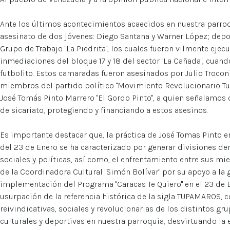
Ante los últimos acontecimientos acaecidos en nuestra parroq
asesinato de dos jóvenes: Diego Santana y Warner López; depor
Grupo de Trabajo "La Piedrita", los cuales fueron vilmente ejec
inmediaciones del bloque 17 y 18 del sector "La Cañada", cuan
futbolito. Estos camaradas fueron asesinados por Julio Trocon
miembros del partido político "Movimiento Revolucionario Tup
José Tomás Pinto Marrero "El Gordo Pinto", a quien señalamos 
de sicariato, protegiendo y financiando a estos asesinos.
Es importante destacar que, la práctica de José Tomas Pinto 
del 23 de Enero se ha caracterizado por generar divisiones de
sociales y políticas, así como, el enfrentamiento entre sus mi
de la Coordinadora Cultural "Simón Bolívar" por su apoyo a la 
implementación del Programa "Caracas Te Quiero" en el 23 de E
usurpación de la referencia histórica de la sigla TUPAMAROS, c
reivindicativas, sociales y revolucionarias de los distintos gru
culturales y deportivas en nuestra parroquia, desvirtuando la