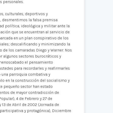
s personales.
s, culturales, deportivos y
o, desmentimos la falsa premisa
d política, ideológica y militar ante la
ción que se encuentran al servicio de
marcada en un plan conspirativo de los
iales; descalificando y minimizando la
ato de los camaradas Diego y Warner. Nos
r algunos sectores burocráticos y
y menoscabado el pensamiento
ustedes para recordarles y reafirmarles
o una parroquia combativa y
blo en la construcción del socialismo y
te pequeño sector han estado
entos de mayor contradicción de
Popular), 4 de Febrero y 27 de
 y 13 de Abril de 2002 (Jornada de
participativa y protagónica), Diciembre