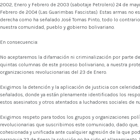
2002, Enero y Febrero de 2003 (sabotaje Petrolero) 24 de mayo
Febrero de 2004 (Las Guarimbas Fascistas). Estas armas no es
derecha como ha señalado José Tomas Pinto, todo lo contrario,
nuestra comunidad, pueblo y gobierno bolivariano.
En consecuencia:
No aceptaremos la difamación ni criminalización por parte d
quintas columnas de este proceso bolivariano, a nuestra protes
organizaciones revolucionarias del 23 de Enero.
Exigimos la detención y la aplicación de justicia con celerid
señalados, donde ya están plenamente identificados los respo
estos asesinatos y otros atentados a luchadores sociales de n
Exigimos respeto para todos los grupos y organizaciones políti
revolucionarias que suscribimos este comunicado, dado que
cohesionada y unificada ante cualquier agresión de la que po
parroquia 23 de Enero la solución no ha sido el allanamiento,