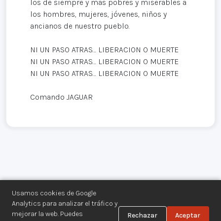
los de siempre y mas pobres y miserables a
los hombres, mujeres, jóvenes, niños y
ancianos de nuestro pueblo.
NI UN PASO ATRAS… LIBERACION O MUERTE
NI UN PASO ATRAS… LIBERACION O MUERTE
NI UN PASO ATRAS… LIBERACION O MUERTE
Comando JAGUAR
Usamos cookies de Google
Analytics para analizar el tráfico y
mejorar la web. Puedes
Rechazar
Aceptar
Centro de Documentación de los