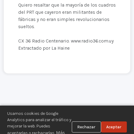
Quiero resaltar que la mayoría de los cuadros
del PRT que cayeron eran militantes de
fábricas y no eran simples revolucionarios
sueltos.
CX 36 Radio Centenario. www.radio36.com.uy
Extractado por La Haine
Usamos cookies de Google
Analytics para analizar el tráfico y
mejorar la web. Puedes
Rechazar
Aceptar
Centro de Documentación de los
Más
aceptarlas o rechazarlas.