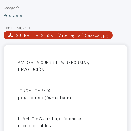
Categoría
Postdata
Fichero Adjunto
GUERRILLA [Sm3ktl (Arte Jaguar) Oaxaca].jpg
AMLO y LA GUERRILLA: REFORMA y
REVOLUCIÓN
JORGE LOFREDO
jorge.lofredo@gmail.com
I : AMLO y Guerrilla, diferencias
irreconciliables