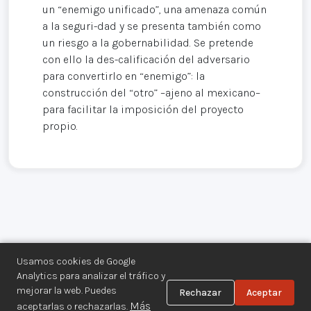
un “enemigo unificado”, una amenaza común
a la seguri-dad y se presenta también como
un riesgo a la gobernabilidad. Se pretende
con ello la des-calificación del adversario
para convertirlo en “enemigo”: la
construcción del “otro” –ajeno al mexicano–
para facilitar la imposición del proyecto
propio.
Usamos cookies de Google
Analytics para analizar el tráfico y
mejorar la web. Puedes
Rechazar
Aceptar
Centro de Documentación de los
Más
aceptarlas o rechazarlas.