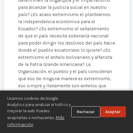
determinen la oligarquía y el imperialismo
para alcanzar la justicia social en nuestro
país? ¿Es acaso extremismo el plantearnos
la independencia económica para el
Ecuador? ¿Es extremismo el señalamiento
de que el país necesita soberanía nacional
para poder dirigir los destinos del país hacia
donde el pueblo ecuatoriano lo quiere? ¿Es
extremismo el anhelo bolivariano y alfarista
de la Patria Grande Americana? La
Organización, el pueblo y el país consideran
que eso de ninguna manera es extremismo,
eso simple y llanamente son anhelos que
tienen que ser cumplidos. Quienes nos
Usamos cookies de Google
acusan de extremistas, vuelvo y repito,
Analytics para analizar el tráfico y
muestran en toda su desnudez la verdadera
mejorar la web. Puedes
Rechazar
Aceptar
piel que los cobija.
Más
aceptarlas o rechazarlas.
información
Se nos ha acusado también de ser peligrosos