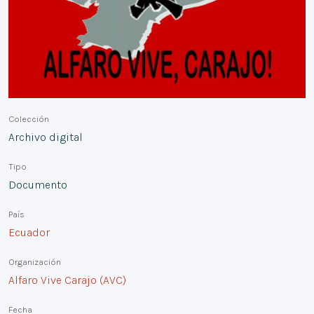
Colección
Archivo digital
Tipo
Documento
País
Ecuador
Organización
Alfaro Vive Carajo (AVC)
Fecha