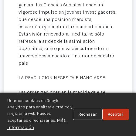
general las Ciencias Sociales tienen un
vigoroso impulso en jóvenes investigadores
que desde una posición marxista,
escudriñan y penetran la sociedad peruana.
Esta visión renovadora, inédita, no sólo
refresca la aridez de la asimilación
dogmática, si no que va descubriendo un
universo desconocido al interior de nuestro
país.
LA REVOLUCION NECESITA FINANCIARSE
Las organizaciones en la medida que se
desarrollan van ampliando sus necesidades
Usamos cookies de Google
y se va haciendo perentorio, para darle
Analytics para analizar el tráfico y
mejorar la web. Puedes
continuidad al trabajo, contar con los
Rechazar
Aceptar
Más
aceptarlas o rechazarlas.
medios necesarios. El trabajo político
información
requiere de mucho dinero. Superar los
métodos artesanales implica inversiones