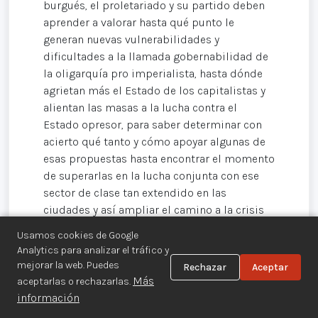
burgués, el proletariado y su partido deben
aprender a valorar hasta qué punto le
generan nuevas vulnerabilidades y
dificultades a la llamada gobernabilidad de
la oligarquía pro imperialista, hasta dónde
agrietan más el Estado de los capitalistas y
alientan las masas a la lucha contra el
Estado opresor, para saber determinar con
acierto qué tanto y cómo apoyar algunas de
esas propuestas hasta encontrar el momento
de superarlas en la lucha conjunta con ese
sector de clase tan extendido en las
ciudades y así ampliar el camino a la crisis
revolucionaria con las masas movilizadas en
Usamos cookies de Google
el curso de la lucha de clases que avanza
Analytics para analizar el tráfico y
hacia mayores polarizaciones y
mejorar la web. Puedes
Rechazar
Aceptar
antagonismos y destacará inevitablemente
Más
aceptarlas o rechazarlas.
la importancia de la urgencia de la firmeza
información
proletaria en la lucha.