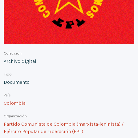
Colección
Archivo digital
Tipo
Documento
País
Colombia
Organización
Partido Comunista de Colombia (marxista-leninista) /
Ejército Popular de Liberación (EPL)