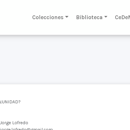
Colecciones
Biblioteca
CeDe
¿UNIDAD?
Jorge Lofredo
jorge.lofredo@gmail.com