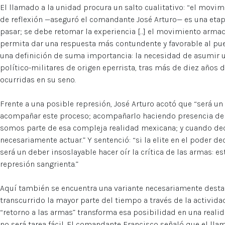
El llamado a la unidad procura un salto cualitativo: “el movi
de reflexión —aseguró el comandante José Arturo— es una etapa
pasar; se debe retomar la experiencia […] el movimiento arma
permita dar una respuesta más contundente y favorable al pue
una definición de suma importancia: la necesidad de asumir 
político-militares de origen eperrista, tras más de diez años d
ocurridas en su seno.
Frente a una posible represión, José Arturo acotó que “será u
acompañar este proceso; acompañarlo haciendo presencia de 
somos parte de esa compleja realidad mexicana; y cuando d
necesariamente actuar.” Y sentenció: “si la elite en el poder de
será un deber insoslayable hacer oír la crítica de las armas: 
represión sangrienta.”
Aquí también se encuentra una variante necesariamente destac
transcurrido la mayor parte del tiempo a través de la actividad 
“retorno a las armas” transforma esa posibilidad en una realid
no será tarea fácil. El comandante Francisco señaló que el ll