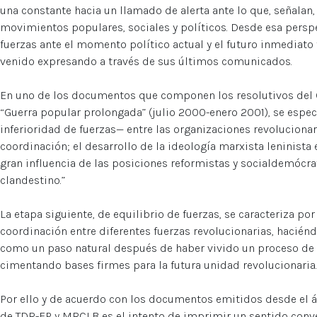
una constante hacia un llamado de alerta ante lo que, señalan,
movimientos populares, sociales y políticos. Desde esa perspe
fuerzas ante el momento político actual y el futuro inmediato 
venido expresando a través de sus últimos comunicados.
En uno de los documentos que componen los resolutivos del 
“Guerra popular prolongada” (julio 2000-enero 2001), se espec
inferioridad de fuerzas— entre las organizaciones revolucionar
coordinación; el desarrollo de la ideología marxista leninista 
gran influencia de las posiciones reformistas y socialdemócra
clandestino.”
La etapa siguiente, de equilibrio de fuerzas, se caracteriza p
coordinación entre diferentes fuerzas revolucionarias, haciénd
como un paso natural después de haber vivido un proceso de i
cimentando bases firmes para la futura unidad revolucionaria.
Por ello y de acuerdo con los documentos emitidos desde el 
de TDR-EP y MRCLB es el intento de imprimir un sentido conver