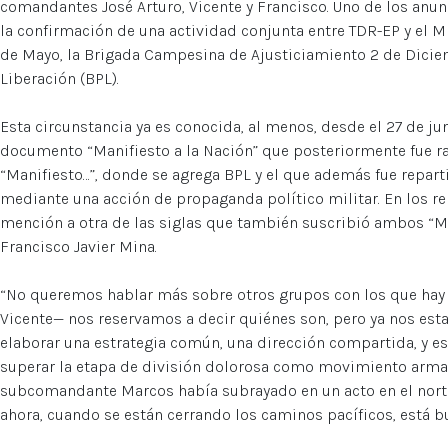
comandantes José Arturo, Vicente y Francisco. Uno de los anunc
la confirmación de una actividad conjunta entre TDR-EP y el 
de Mayo, la Brigada Campesina de Ajusticiamiento 2 de Diciem
Liberación (BPL).
Esta circunstancia ya es conocida, al menos, desde el 27 de j
documento “Manifiesto a la Nación” que posteriormente fue ra
“Manifiesto…”, donde se agrega BPL y el que además fue reparti
mediante una acción de propaganda político militar. En los re
mención a otra de las siglas que también suscribió ambos “Man
Francisco Javier Mina.
“No queremos hablar más sobre otros grupos con los que ha
Vicente— nos reservamos a decir quiénes son, pero ya nos es
elaborar una estrategia común, una dirección compartida, y 
superar la etapa de división dolorosa como movimiento armado
subcomandante Marcos había subrayado en un acto en el norte
ahora, cuando se están cerrando los caminos pacíficos, está b