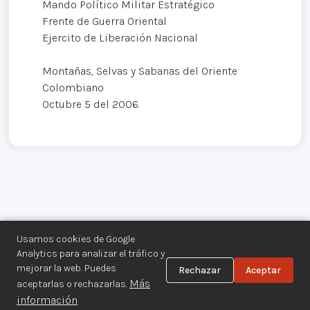
Mando Político Militar Estratégico
Frente de Guerra Oriental
Ejercito de Liberación Nacional
Montañas, Selvas y Sabanas del Oriente
Colombiano
Octubre 5 del 2006.
Usamos cookies de Google
Analytics para analizar el tráfico y
mejorar la web. Puedes
Rechazar
Aceptar
Centro de Documentación de los
Más
aceptarlas o rechazarlas.
Movimientos Armados©
información
Aviso legal
·
Privacidad
·
Gestionar cookies