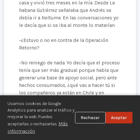
casa y vivió tres meses en la mía. Desde La
habana Gutiérrez señalaba que Andrés se
debía ir a Neltume. En las conversaciones yo
le decía que si se iba al monte lo matarían.
–¿Estuvo o no en contra de la Operación
Retorno?
–No reniego de nada. Yo decía que el proceso
tenía que ser más gradual porque había que
generar una base de apoyo social, pero ante
hechos consumados, ¿qué vas a hacer tú si
los compañeros ya están en Chile y en
Neltume? Proveerlos de recursos. Como en
Usamos cookies de Google
todo proceso de discusión, llegamos a una
Analytics para analizar el tráfico y
situación intermedia. El consenso consistió
mejorar la web. Puedes
Rechazar
Aceptar
en bajar a la mitad de los compañeros a las
Más
aceptarlas o rechazarlas.
localidades cercanas para generar base
información
social de apoyo. Fue a la chilena, una pésima