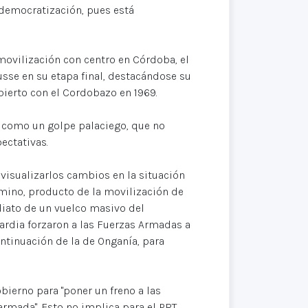
 democratización, pues está
movilización con centro en Córdoba, el
sse en su etapa final, destacándose su
bierto con el Cordobazo en 1969.
e como un golpe palaciego, que no
ectativas.
 visualizarlos cambios en la situación
érmino, producto de la movilización de
diato de un vuelco masivo del
uardia forzaron a las Fuerzas Armadas a
ontinuación de la de Onganía, para
obierno para "poner un freno a las
armada". Esto no implica para el PRT