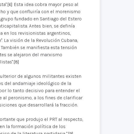
ista".[6] Esta idea cobra mayor peso al
ucho y que confluiría con el morenismo
l grupo fundado en Santiago del Estero
icapitalista. Antes bien, se definía
a en los revisionistas argentinos,
". La visión de la Revolución Cubana,
] También se manifiesta esta tensión
tes se alejaron del marxismo
stas".[8]
ulterior de algunos militantes existen
s del andamiaje ideológico de la
por lo tanto decisivo para entender el
 al peronismo, a los fines de clarificar
siciones que desarrollará la fracción.
rtante que produjo el PRT al respecto,
en la formación política de los
co de la literatura partidaria ".[9]