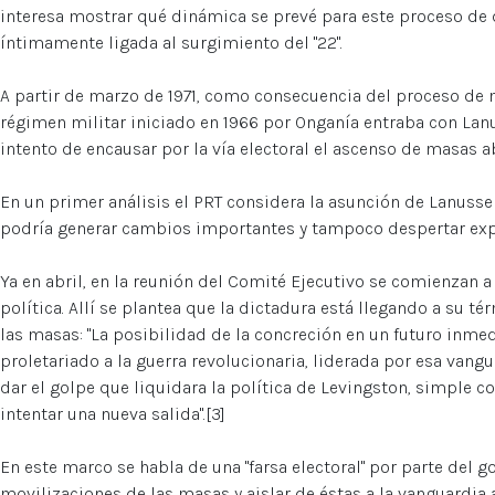
interesa mostrar qué dinámica se prevé para este proceso de
íntimamente ligada al surgimiento del "22".
A partir de marzo de 1971, como consecuencia del proceso de 
régimen militar iniciado en 1966 por Onganía entraba con Lanu
intento de encausar por la vía electoral el ascenso de masas a
En un primer análisis el PRT considera la asunción de Lanuss
podría generar cambios importantes y tampoco despertar exp
Ya en abril, en la reunión del Comité Ejecutivo se comienzan a
política. Allí se plantea que la dictadura está llegando a su t
las masas: "La posibilidad de la concreción en un futuro inme
proletariado a la guerra revolucionaria, liderada por esa vang
dar el golpe que liquidara la política de Levingston, simple c
intentar una nueva salida".[3]
En este marco se habla de una "farsa electoral" por parte del g
movilizaciones de las masas y aislar de éstas a la vanguardia 