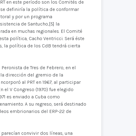
 PRT en este período son los Comités de
 se definiría la política de conformar
ctoral y por un programa
istencia de Santucho,[5] la
erada en muchas regionales. El Comité
sta política, Cacho Ventricci. Será éste
, la política de los CdB tendrá cierta
 Peronista de Tres de Febrero, en el
 la dirección del gremio de la
incorporó al PRT en 1967, al participar
n el V Congreso (1970) fue elegido
1971 es enviado a Cuba como
renamiento. A su regreso, será destinado
úcleos embrionarios del ERP-22 de
 parecían convivir dos líneas, una