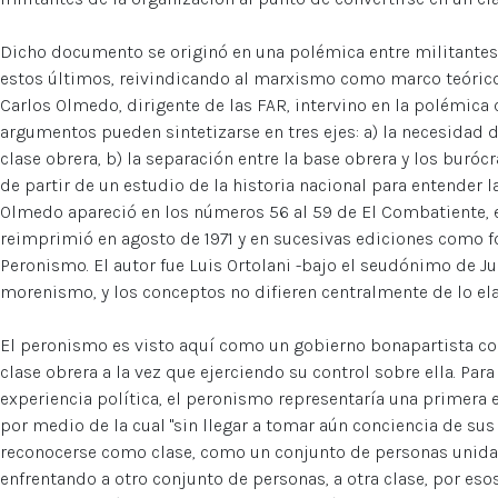
Dicho documento se originó en una polémica entre militantes d
estos últimos, reivindicando al marxismo como marco teórico
Carlos Olmedo, dirigente de las FAR, intervino en la polémica
argumentos pueden sintetizarse en tres ejes: a) la necesidad de
clase obrera, b) la separación entre la base obrera y los buróc
de partir de un estudio de la historia nacional para entender l
Olmedo apareció en los números 56 al 59 de El Combatiente, en
reimprimió en agosto de 1971 y en sucesivas ediciones como fo
Peronismo. El autor fue Luis Ortolani -bajo el seudónimo de Jul
morenismo, y los conceptos no difieren centralmente de lo el
El peronismo es visto aquí como un gobierno bonapartista con
clase obrera a la vez que ejerciendo su control sobre ella. Para 
experiencia política, el peronismo representaría una primera 
por medio de la cual "sin llegar a tomar aún conciencia de su
reconocerse como clase, como un conjunto de personas unida
enfrentando a otro conjunto de personas, a otra clase, por esos