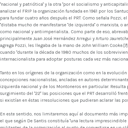
"nacional y patriótica" y la otra "por el socialismo y anticapital
analizar el FRIP la organización fundada en 1961 por los Sant
para fundar cuatro años después el PRT. Como señala Pozzi, e
"distaba mucho de manifestarse "de izquierda" o marxista, o ant
como nacional y antiimperialista... Como parte de eso, abrevab
principalmente Juan José Hernández Arregui y Arturo Jauretche
agrega Pozzi, les llegaba de la mano de John William Cooke.[7
cuando "durante la década de 1980 muchos de los sobrevivien
internacionalista para adoptar posturas cada vez más nacionali
Tanto en los orígenes de la organización como en la evolución 
concepciones nacionalistas, ancladas en autores determinante
izquierda nacional y de los Montoneros en particular. Resulta 
surgimiento del "22" las posiciones que el PRT desarrolló frente
si existían en éstas irresoluciones que pudieran aclarar las po
En este sentido, nos limitaremos aquí al documento más impo
el que según De Santis constituía "una lectura imprescindible 
militantes de la organización al punto de convertirse en un clási