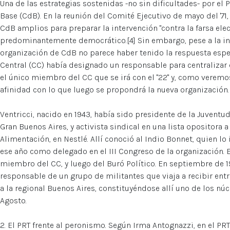
Una de las estrategias sostenidas -no sin dificultades- por el
Base (CdB). En la reunión del Comité Ejecutivo de mayo del '71,
CdB amplios para preparar la intervención "contra la farsa ele
predominantemente democrático.[4] Sin embargo, pese a la ins
organización de CdB no parece haber tenido la respuesta esp
Central (CC) había designado un responsable para centralizar e
el único miembro del CC que se irá con el "22" y, como veremos
afinidad con lo que luego se propondrá la nueva organización.
Ventricci, nacido en 1943, había sido presidente de la Juventud
Gran Buenos Aires, y activista sindical en una lista opositora a
Alimentación, en Nestlé. Allí conoció al Indio Bonnet, quien lo 
ese año como delegado en el III Congreso de la organización. E
miembro del CC, y luego del Buró Político. En septiembre de 
responsable de un grupo de militantes que viaja a recibir ent
a la regional Buenos Aires, constituyéndose allí uno de los n
Agosto.
2. El PRT frente al peronismo. Según Irma Antognazzi, en el PRT