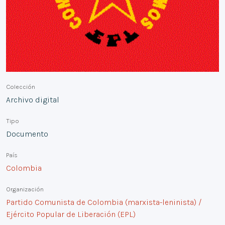
Colección
Archivo digital
Tipo
Documento
País
Colombia
Organización
Partido Comunista de Colombia (marxista-leninista) /
Ejército Popular de Liberación (EPL)