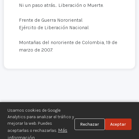
Ni un paso atrás... Liberación o Muerte.
Frente de Guerra Nororiental.
Ejército de Liberación Nacional.
Montañas del nororiente de Colombia, 19 de
marzo de 2007.
Usamos cookies de Google
Analytics para analizar el tráfico y
mejorar la web. Puedes
Rechazar
Aceptar
Centro de Documentación de los
Más
aceptarlas o rechazarlas.
Movimientos Armados©
información