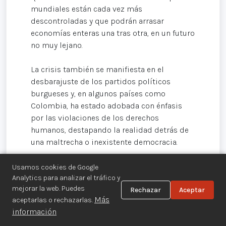
mundiales están cada vez más
descontroladas y que podrán arrasar
economías enteras una tras otra, en un futuro
no muy lejano.
La crisis también se manifiesta en el
desbarajuste de los partidos políticos
burgueses y, en algunos países como
Colombia, ha estado adobada con énfasis
por las violaciones de los derechos
humanos, destapando la realidad detrás de
una maltrecha o inexistente democracia.
La endeble situación política ha dado lugar a
Usamos cookies de Google
Analytics para analizar el tráfico y
hablar de ingobernabilidad, ha producido
mejorar la web. Puedes
Rechazar
Aceptar
caídas de gobiernos, ha resquebrajado las
Más
aceptarlas o rechazarlas.
instituciones y ha atizado las
información
contradicciones internas en el seno de la