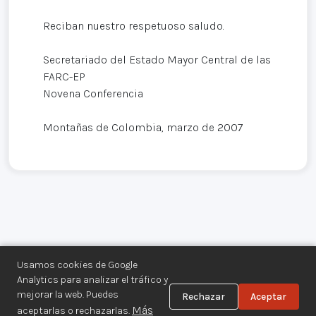
Reciban nuestro respetuoso saludo.
Secretariado del Estado Mayor Central de las
FARC-EP
Novena Conferencia
Montañas de Colombia, marzo de 2007
Usamos cookies de Google
Analytics para analizar el tráfico y
mejorar la web. Puedes
Rechazar
Aceptar
Centro de Documentación de los
Más
aceptarlas o rechazarlas.
Movimientos Armados©