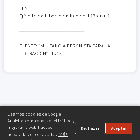
ELN
Ejército de Liberación Nacional (Bolivia).
───────────────────
FUENTE: “MILITANCIA PERONISTA PARA LA
LIBERACIÓN”, Nº 17.
Usamos cookies de Google
Analytics para analizar el tráfico y
mejorar la web. Puedes
Rechazar
Aceptar
Centro de Documentación de los
Más
aceptarlas o rechazarlas.
Movimientos Armados©