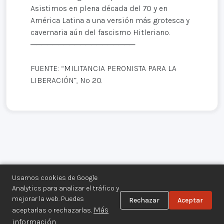
Asistimos en plena década del 70 y en
América Latina a una versión más grotesca y
cavernaria aún del fascismo Hitleriano.
───────────────────
FUENTE: “MILITANCIA PERONISTA PARA LA
LIBERACIÓN”, Nº 20.
Usamos cookies de Google
Analytics para analizar el tráfico y
mejorar la web. Puedes
Rechazar
Aceptar
Centro de Documentación de los
Más
aceptarlas o rechazarlas.
Movimientos Armados©
información