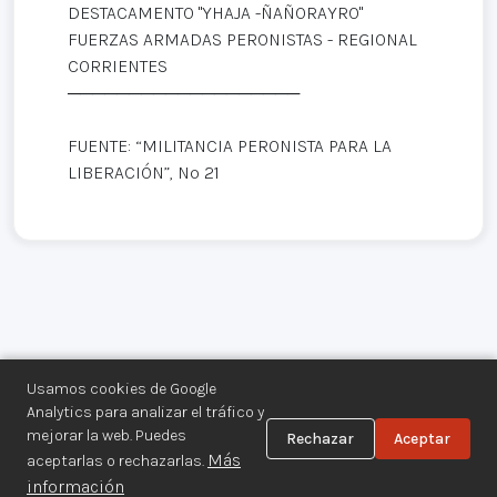
DESTACAMENTO "YHAJA -ÑAÑORAYRO"
FUERZAS ARMADAS PERONISTAS - REGIONAL
CORRIENTES
───────────────────
FUENTE: “MILITANCIA PERONISTA PARA LA
LIBERACIÓN”, Nº 21
Usamos cookies de Google
Analytics para analizar el tráfico y
mejorar la web. Puedes
Rechazar
Aceptar
Centro de Documentación de los
Más
aceptarlas o rechazarlas.
Movimientos Armados©
información
Aviso legal
·
Privacidad
·
Gestionar cookies